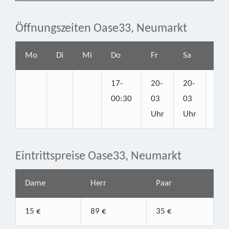
Öffnungszeiten Oase33, Neumarkt
Mo
Di
Mi
Do
Fr
Sa
So
17-
20-
20-
16-
00:30
03
03
00:
Uhr
Uhr
Eintrittspreise Oase33, Neumarkt
Dame
Herr
Paar
15 €
89 €
35 €