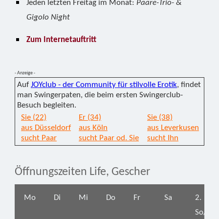
Jeden letzten Freitag im Monat:
Paare-Trio- &
Gigolo Night
Zum Internetauftritt
- Anzeige -
Auf
JOYclub - der Community für stilvolle Erotik
, findet
man Swingerpaten, die beim ersten Swingerclub-
Besuch begleiten.
Sie (22)
Er (34)
Sie (38)
aus Düsseldorf
aus Köln
aus Leverkusen
sucht Paar
sucht Paar od. Sie
sucht Ihn
Öffnungszeiten Life, Gescher
Mo
Di
Mi
Do
Fr
Sa
2.
So/Mo