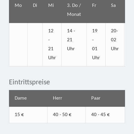
Mo
Di
Mi
3. Do /
Fr
Sa
S
Monat
12
14 -
19
20-
1
-
21
-
02
2
21
Uhr
01
Uhr
U
Uhr
Uhr
Eintrittspreise
Dame
Herr
Paar
15 €
40 - 50 €
40 - 45 €