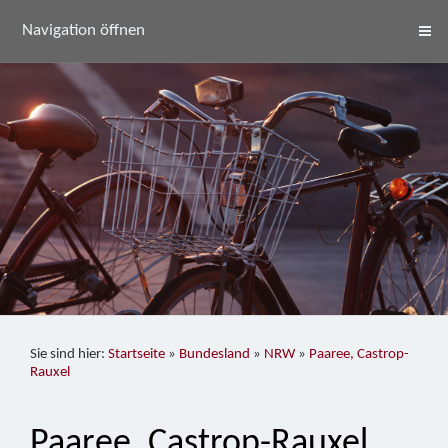
Navigation öffnen
Sie sind hier:
Startseite
»
Bundesland
»
NRW
»
Paaree, Castrop-
Rauxel
Paaree, Castrop-Rauxel