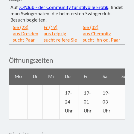
- Anzeige -
Auf
JOYclub - der Community für stilvolle Erotik
, findet
man Swingerpaten, die beim ersten Swingerclub-
Besuch begleiten.
Sie (23)
Er (19)
Sie (32)
aus Dresden
aus Leipzig
aus Chemnitz
sucht Paar
sucht reifere Sie
sucht Ihn od. Paar
Öffnungszeiten
Mo
Di
Mi
Do
Fr
Sa
So
17-
19-
19-
24
01
03
Uhr
Uhr
Uhr